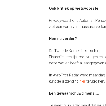
Ook kritiek op wetsvoorstel
Privacywaakhond Autoriteit Persoo
ziet een vorm van massasurveillance
Hoe nu verder?
De Tweede Kamer is kritisch op de
Financiën een lijst met vragen en b
deze wet en heeft al aangegeven 
In AvroTros Radar werd maandag 27
kunt de uitzending
hier
terugkijken.
Een gewaarschuwd mens ….
Je weet nu in ieder geval dat wij al