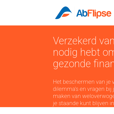
Verzekerd van
nodig hebt om
gezonde finan
Het beschermen van je v
dilemma's en vragen bij j
maken van weloverwogen 
je staande kunt blijven i