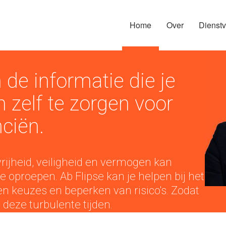
Home
Over
Dienstv
 de informatie die je
 zelf te zorgen voor
ciën.
rijheid, veiligheid en vermogen kan
e oproepen. Ab Flipse kan je helpen bij het
keuzes en beperken van risico's. Zodat
n deze turbulente tijden.