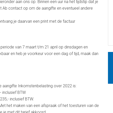
ieronder aan ons op. Binnen een uur na het tijdstip dat je
mt Ab contact op om de aangifte en eventueel andere
ontvang je daarvan een print met de factuur
periode van 7 maart t/m 21 april op dinsdagen en
hikbaar en heb je voorkeur voor een dag of tijd, maak dan
je aangifte Inkomstenbelasting over 2022 is:
- inclusief BTW
235,- inclusief BTW.
 Met het maken van een afspraak of het toesturen van de
e je met dit tarief akkoord.