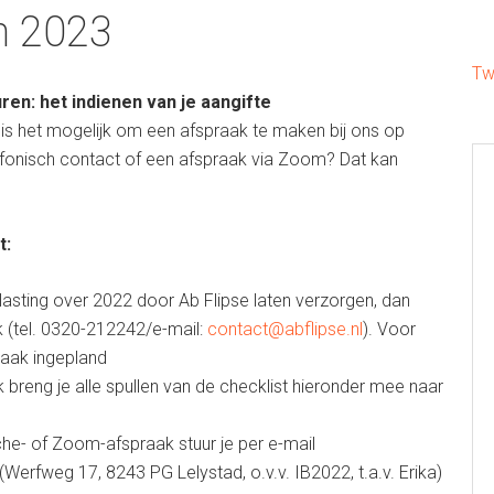
n 2023
Tw
ren: het indienen van je aangifte
r is het mogelijk om een afspraak te maken bij ons op
efonisch contact of een afspraak via Zoom? Dat kan
t:
lasting over 2022 door Ab Flipse laten verzorgen, dan
k (tel. 0320-212242/e-mail:
contact@abflipse.nl
). Voor
raak ingepland
breng je alle spullen van de checklist hieronder mee naar
che- of Zoom-afspraak stuur je per e-mail
 (Werfweg 17, 8243 PG Lelystad, o.v.v. IB2022, t.a.v. Erika)