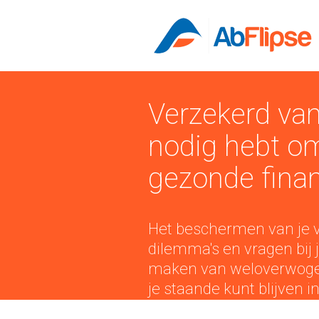
Verzekerd van
nodig hebt om
gezonde finan
Het beschermen van je v
dilemma's en vragen bij j
maken van weloverwogen 
je staande kunt blijven i