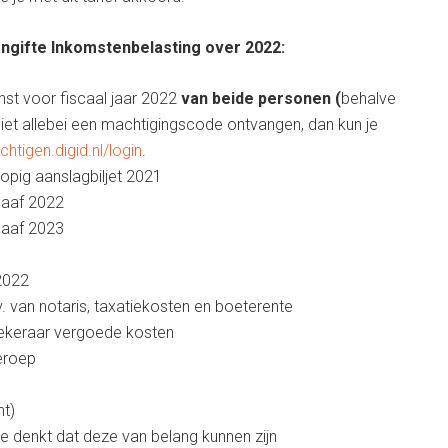
ngifte Inkomstenbelasting over 2022:
st voor fiscaal jaar 2022
van beide personen (
behalve
niet allebei een machtigingscode ontvangen, dan kun je
chtigen.digid.nl/login
.
rlopig aanslagbiljet 2021
gaaf 2022
gaaf 2023
2022
. van notaris, taxatiekosten en boeterente
zekeraar vergoede kosten
beroep
ht)
je denkt dat deze van belang kunnen zijn