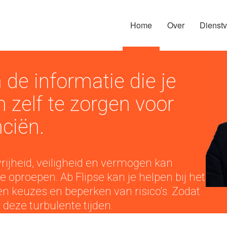
Home
Over
Dienstv
 de informatie die je
 zelf te zorgen voor
ciën.
rijheid, veiligheid en vermogen kan
e oproepen. Ab Flipse kan je helpen bij het
keuzes en beperken van risico's. Zodat
n deze turbulente tijden.