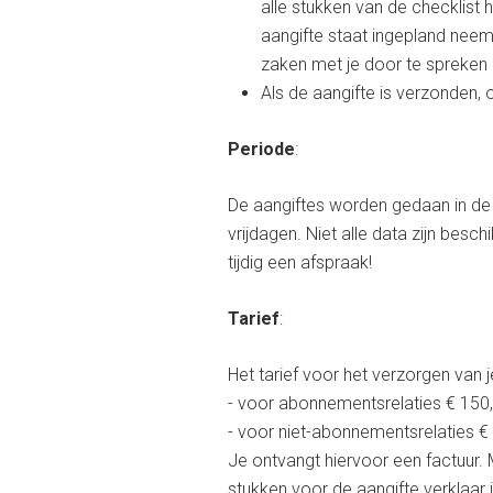
alle stukken van de checklist h
aangifte staat ingepland nee
zaken met je door te spreken
Als de aangifte is verzonden, 
Periode
:
De aangiftes worden gedaan in de 
vrijdagen. Niet alle data zijn besc
tijdig een afspraak!
Tarief
:
Het tarief voor het verzorgen van 
- voor abonnementsrelaties € 150,
- voor niet-abonnementsrelaties € 
Je ontvangt hiervoor een factuur.
stukken voor de aangifte verklaar j