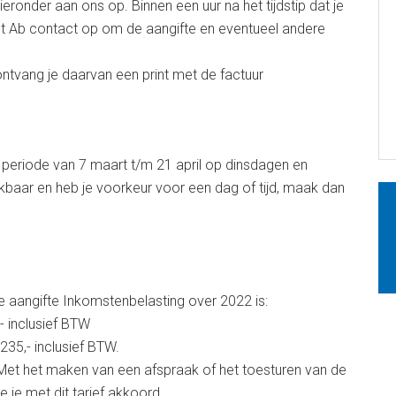
ieronder aan ons op. Binnen een uur na het tijdstip dat je
mt Ab contact op om de aangifte en eventueel andere
ontvang je daarvan een print met de factuur
periode van 7 maart t/m 21 april op dinsdagen en
hikbaar en heb je voorkeur voor een dag of tijd, maak dan
je aangifte Inkomstenbelasting over 2022 is:
- inclusief BTW
235,- inclusief BTW.
 Met het maken van een afspraak of het toesturen van de
e je met dit tarief akkoord.