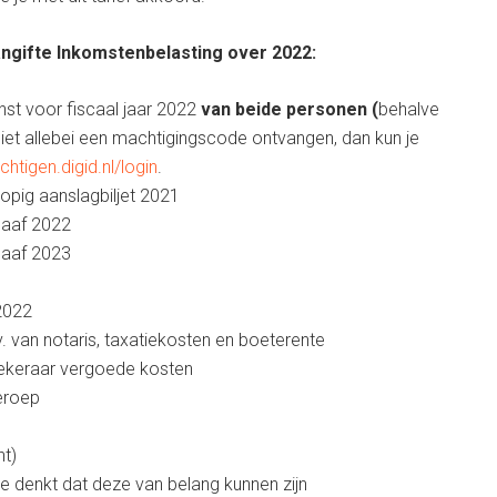
ngifte Inkomstenbelasting over 2022:
st voor fiscaal jaar 2022
van beide personen (
behalve
niet allebei een machtigingscode ontvangen, dan kun je
chtigen.digid.nl/login
.
rlopig aanslagbiljet 2021
gaaf 2022
gaaf 2023
2022
. van notaris, taxatiekosten en boeterente
zekeraar vergoede kosten
beroep
ht)
je denkt dat deze van belang kunnen zijn