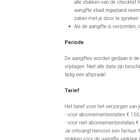
alle stukken van de checklist h
aangifte staat ingepland nee
zaken met je door te spreken
Als de aangifte is verzonden, 
Periode
:
De aangiftes worden gedaan in de 
vrijdagen. Niet alle data zijn besc
tijdig een afspraak!
Tarief
:
Het tarief voor het verzorgen van 
- voor abonnementsrelaties € 150,
- voor niet-abonnementsrelaties € 
Je ontvangt hiervoor een factuur.
stukken voor de aangifte verklaar j