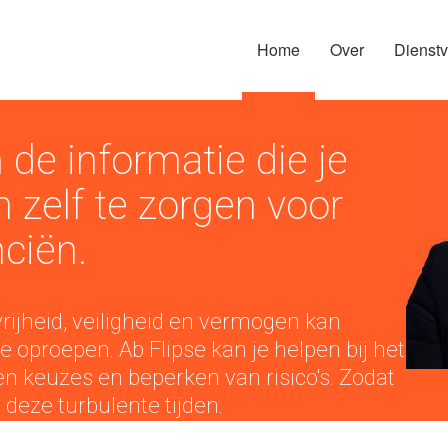
Home
Over
Dienstv
 de informatie die je
 zelf te zorgen voor
ciën.
rijheid, veiligheid en vermogen kan
e oproepen. Ab Flipse kan je helpen bij het
keuzes en beperken van risico's. Zodat
n deze turbulente tijden.