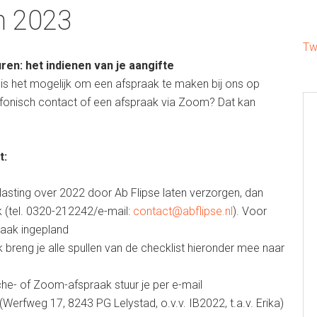
n 2023
Tw
ren: het indienen van je aangifte
r is het mogelijk om een afspraak te maken bij ons op
efonisch contact of een afspraak via Zoom? Dat kan
t:
lasting over 2022 door Ab Flipse laten verzorgen, dan
k (tel. 0320-212242/e-mail:
contact@abflipse.nl
). Voor
raak ingepland
breng je alle spullen van de checklist hieronder mee naar
che- of Zoom-afspraak stuur je per e-mail
 (Werfweg 17, 8243 PG Lelystad, o.v.v. IB2022, t.a.v. Erika)