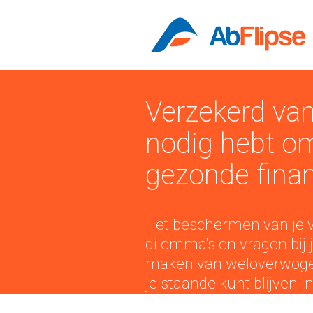
Verzekerd van
nodig hebt om
gezonde finan
Het beschermen van je v
dilemma's en vragen bij j
maken van weloverwogen 
je staande kunt blijven i